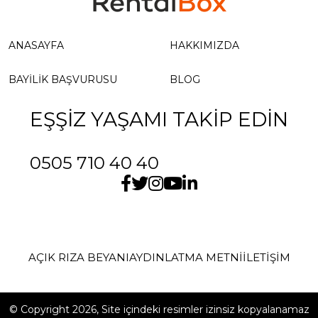
ANASAYFA
HAKKIMIZDA
BAYILIK BAŞVURUSU
BLOG
EŞŞİZ YAŞAMI TAKİP EDİN
0505 710 40 40
AÇIK RIZA BEYANI
AYDINLATMA METNİ
İLETIŞIM
© Copyright 2026, Site içindeki resimler izinsiz kopyalanamaz